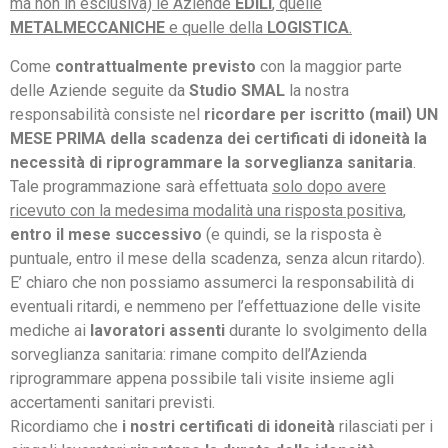
ma non in esclusiva) le Aziende
EDILI
, quelle
METALMECCANICHE
e quelle della
LOGISTICA
.
Come
contrattualmente previsto
con la maggior parte
delle Aziende seguite da
Studio SMAL
la nostra
responsabilità consiste nel
ricordare per iscritto (mail) UN
MESE PRIMA della scadenza dei certificati di idoneità la
necessità di riprogrammare la sorveglianza sanitaria
.
Tale programmazione sarà effettuata
solo dopo avere
ricevuto con la medesima modalità una risposta positiva
,
entro il mese successivo
(e quindi, se la risposta è
puntuale, entro il mese della scadenza, senza alcun ritardo).
E’ chiaro che non possiamo assumerci la responsabilità di
eventuali ritardi, e nemmeno per l’effettuazione delle visite
mediche ai
lavoratori assenti
durante lo svolgimento della
sorveglianza sanitaria: rimane compito dell’Azienda
riprogrammare appena possibile tali visite insieme agli
accertamenti sanitari previsti.
Ricordiamo che
i nostri certificati di idoneità
rilasciati per i